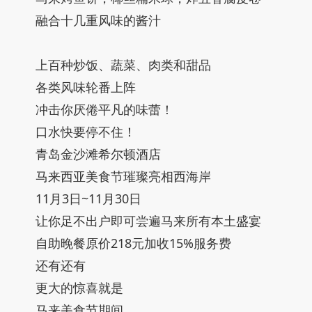
融合十几重风味的酱汁
上百种炒饭、蔬菜、肉类和甜品
各类风味轮番上阵
冲击你厌倦平凡的味蕾！
口水快要停不住！
青岛金沙滩希尔顿酒店
马来西亚美食节璀璨亮相西海岸
11月3日~11月30日
让你足不出户即可尝遍马来所有本土盛宴
自助晚餐原价218元加收15%服务费
还有还有
更大的惊喜就是
马来美食节期间