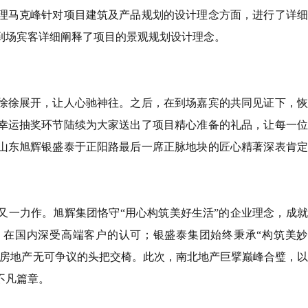
理马克峰针对项目建筑及产品规划的设计理念方面，进行了详细
到场宾客详细阐释了项目的景观规划设计理念。
徐徐展开，让人心驰神往。之后，在到场嘉宾的共同见证下，恢
幸运抽奖环节陆续为大家送出了项目精心准备的礼品，让每一位
山东旭辉银盛泰于正阳路最后一席正脉地块的匠心精著深表肯定
又一力作。旭辉集团恪守“用心构筑美好生活”的企业理念，成
”，在国内深受高端客户的认可；银盛泰集团始终秉承“构筑美
民营房地产无可争议的头把交椅。此次，南北地产巨擘巅峰合璧，
不凡篇章。