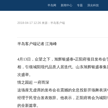
半岛网
新闻中心
专题
浪尖科技
2018-04-17 12:26
来源：半岛客户端
半岛客户端记者 江海峰
4月13日，众望之下，旭辉银盛泰•正阳府项目发布
相，引领城阳现代品质人居迭代。山东旭辉银盛泰集
次盛举。
情之园起 一府而深
这场座无虚席的发布会在震撼的全息投影开场舞表演
经理于民登台发表致辞。他表示，正阳府将会为城阳
的全新篇章。