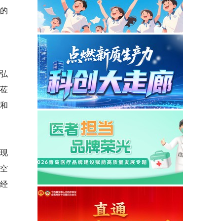
的
弘
莅
和
就现
妙空
以经