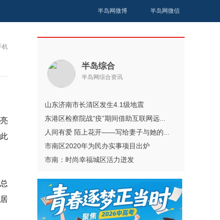
半岛网微博
半岛网微信
手机
半岛综合
半岛网综合资讯
山东济南市长清区发生4.1级地震
东港区检察院战“疫”期间借助互联网远...
式亮
人间有爱 陌上花开——写给妻子与她的...
此
市南区2020年为民办实事项目出炉
市南：时尚幸福城区活力迸发
总
居