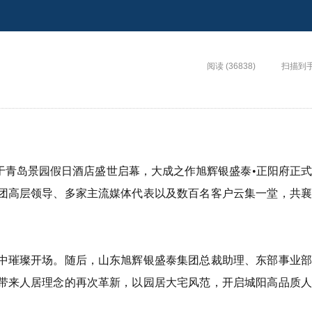
阅读 (36838)
扫描到
会于青岛景园假日酒店盛世启幕，大成之作旭辉银盛泰•正阳府正
团高层领导、多家主流媒体代表以及数百名客户云集一堂，共襄
中璀璨开场。随后，山东旭辉银盛泰集团总裁助理、东部事业部
带来人居理念的再次革新，以园居大宅风范，开启城阳高品质人